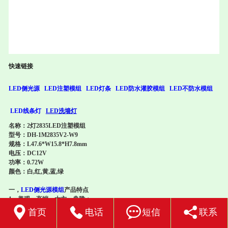
快速链接
LED侧光源
LED注塑模组
LED灯条
LED防水灌胶模组
LED不防水模组
LED线条灯
LED洗墙灯
名称：2灯2835LED注塑模组
型号：DH-1M2835V2-W9
规格：L47.6*W15.8*H7.8mm
电压：DC12V
功率：0.72W
颜色：白,红,黄,蓝,绿
一，
LED侧光源模组
产品特点
1、美观，高端，大方，典雅；
2、采用高亮度贴片2835作光源，亮度高，一至性好；




首页
电话
短信
联系
3、光效高，额定工作条件下工作1000小时，实现零光衰；
4、抗UV，阻燃工程塑料外壳，耐候性强，不变色；