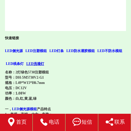
快速链接
LED侧光源
LED注塑模组
LED灯条
LED防水灌胶模组
LED不防水模组
LED线条灯
LED洗墙灯
名称：2灯绿色5730注塑模组
型号：DH-5M5730V2-G1
规格：L49*W15*H6.7mm
电压：DC12V
功率：
1.08
W
颜色：白,红,黄,蓝,绿
一，
LED侧光源模组
产品特点
1、美观，高端，大方，典雅；
2、采用高亮度贴片5730作光源，亮度高，一至性好；




首页
电话
短信
联系
3、光效高，额定工作条件下工作1000小时，实现零光衰；
4、抗UV，阻燃工程塑料外壳，耐候性强，不变色；