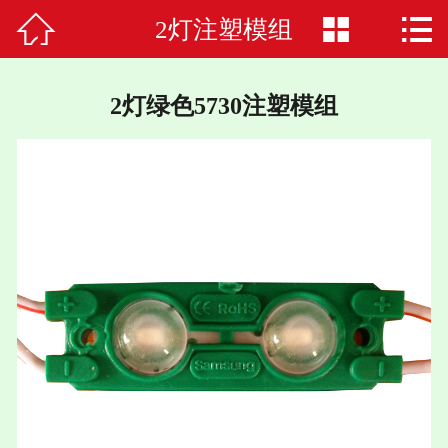



2灯注塑模组
首页

关于我们
2灯绿色5730注塑模组
应用案例
产品中心
招聘信息
服务与支持
新闻中心
联系我们