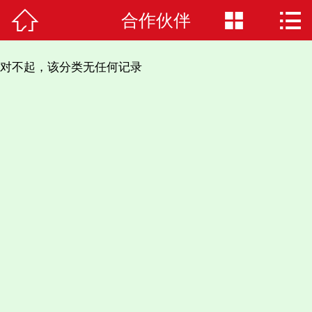



合作伙伴
首页

关于我们
对不起，该分类无任何记录
应用案例
产品中心
招聘信息
服务与支持
新闻中心
联系我们